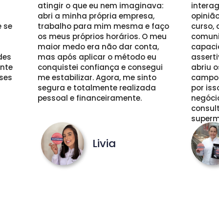
atingir o que eu nem imaginava: 
interag
abri a minha própria empresa, 
opiniã
se 
trabalho para mim mesma e faço 
curso, 
os meus próprios horários. O meu 
comuni
maior medo era não dar conta, 
capaci
es 
mas após aplicar o método eu 
assert
nte 
conquistei confiança e consegui 
abriu o
ses 
me estabilizar. Agora, me sinto 
campos
segura e totalmente realizada 
por iss
pessoal e financeiramente. 
negócio
consult
superm
Livia