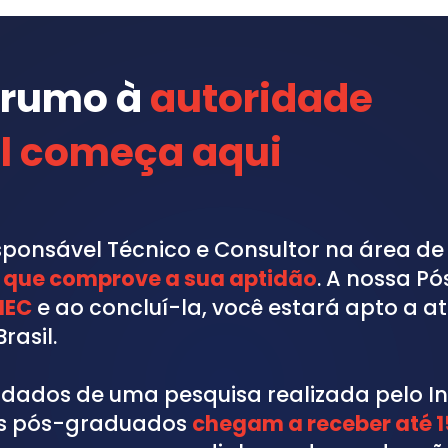
rumo à 
autoridade 
al começa aqui
onsável Técnico e Consultor na área de a
 que comprove a sua aptidão
. A nossa P
MEC
 e ao concluí-la, você estará apto a a
rasil.
dados de uma pesquisa realizada pelo Ins
is pós-graduados 
chegam a receber até 