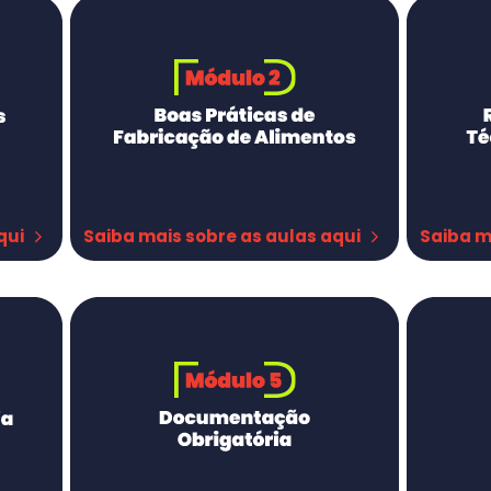
Saiba m
qui
Saiba mais sobre as aulas aqui
Responsa
BPF - instalações
RT na ind
BPF - instalações parte II
RT no var
BPF - processos
RT em ser
BPF processos parte II
Como geri