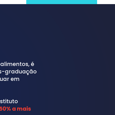
limentos, é 
ós-graduação 
tuar em 
tituto 
150% a mais