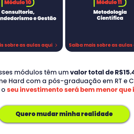
Alertas gerais 1
Fluxo Ope
Qualifica
Alertas gerais 2
Legislaçã
Manutenç
o
Alertas específicos
O que ver
Auditorias
Tabela nutricional
Desenhan
Planilha 
FOP 1
Higieniza
FOP 2
Processo
Estudo de caso Rotulagem (ao vivo)
s sobre as aulas aqui
Saiba mais sobre as aulas
TRATÉGICA:
Descrição
cê?
Avaliação
 Estratégica
sses módulos têm um
 valor total de R$15
etas
mercado regional
me Hard com a pós-graduação em RT e Co
ementar: Nichos de Atuação
 o 
seu investimento será bem menor que 
r seu nicho
recebimento
ão e Valores
Quero mudar minha realidade
o (dia-a-dia)
a Técnica X Comportamental
o Networking