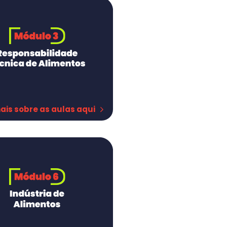
ais sobre as aulas aqui
bilidade Técnica
ústria de alimentos
ejo
viços de alimentação
r suas RTs