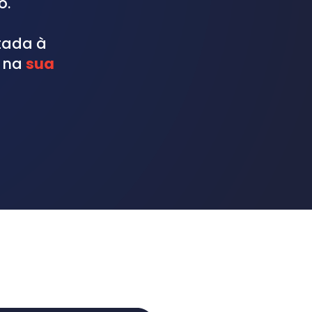
o.
ada à 
 na 
sua 