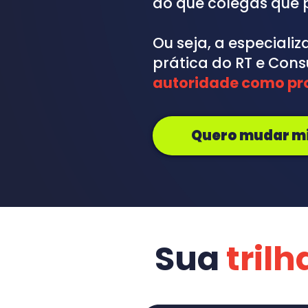
do que colegas que
Ou seja, a especiali
prática do RT e Cons
autoridade como pro
Quero mudar mi
Sua 
trilh