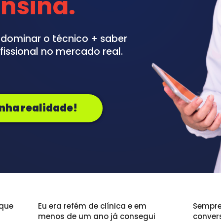
nsina
.
dominar o técnico + saber 
fissional no mercado real.
nha realidade!
que 
Eu era refém de clínica e em 
Sempre 
menos de um ano já consegui 
conver