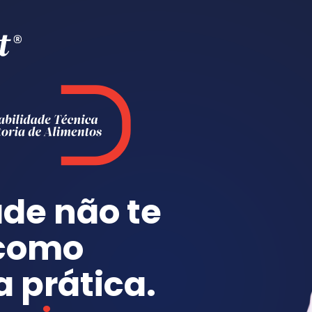
de não te 
como 
faturar na prática. 