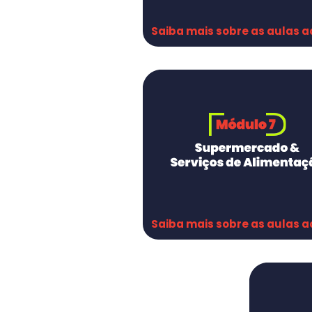
Saiba mais sobre as aulas a
TREINAMENTOS:   
Treinamentos
Treinamentos
Como ministrar treinamento
Treinamento in loco Açougue
Pós treinamento açougue
Certificado e lista de presença
AUDITORIA & VISITA TÉCNICA:
Primeira Visita Técnica
Elaboração e Aplicação de Checkli
Visita Técnica e Auditoria de forne
Relatório Técnico na Prática
Saiba mais sobre as aulas a
ASSUNTOS REGULATÓRIOS:
Basicão RT & Consultoria em 
Supermercado (extra-live)
Assuntos Regulatórios
Rastreabilidade