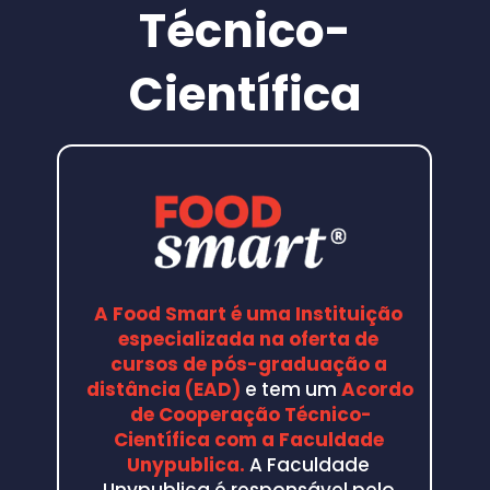
Técnico-
Assessoria de alimentos
Diferença na estratégia de prospecção 
para assessoria
Científica
Utilize a mentoria como uma ferramenta 
do seu negócio
O que oferecer no trabalho de 
Consultoria de Alimentos
Planejamento de melhorias
Como entregar DOCUMENTOS na 
consultoria
Como receber na consultoria de 
alimentos
Relatório de encerramento
Consultoria x Assessoria
A Food Smart é uma Instituição 
Como começar
especializada na oferta de 
cursos de pós-graduação a 
distância (EAD)
 e tem um 
Acordo 
de Cooperação Técnico-
Científica com a Faculdade 
Unypublica.
A Faculdade 