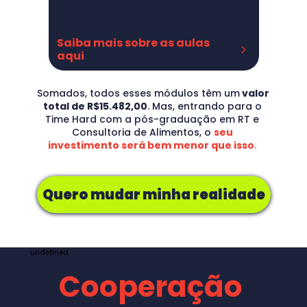
Missão, Visão e Valores
Organização (dia-a-dia)
Competência Técnica X 
Saiba mais sobre as aulas 
Comportamental
aqui
Segredos do Networking
Descrição
Avaliação
Somados, todos esses módulos têm um
 valor 
PRECIFICAÇÃO & OFERTA:
total de R$15.482,00
. Mas, entrando para o 
Crie sua marca
Time Hard com a pós-graduação em RT e 
Identidade Visual
Consultoria de Alimentos, o 
seu 
Descreva suas atividades
investimento será bem menor que isso
. 
Seu honorário
Autonômo X CNPJ
Planilha de gastos (pré-proposta)
Começando a proposta de clientes
Quero mudar minha realidade
Prospecção Raiz
Proposta de prestação de serviços
Proposta na prática
Contrato de fechamento de negócio
undefined
Colocando na prática
Cooperação
CONSULTORIA DE ALIMENTOS:
Muito além do RT