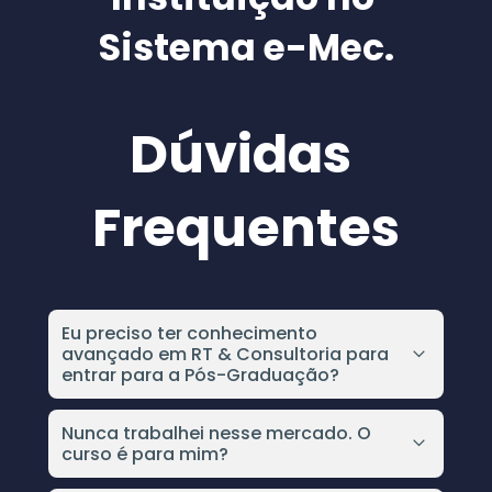
Sistema e-Mec.
Dúvidas 
Frequentes
Eu preciso ter conhecimento 
avançado em RT & Consultoria para 
entrar para a Pós-Graduação?
Absolutamente não. A Pós vai te tirar do 
absoluto zero e levar até o nível mais avançado 
Nunca trabalhei nesse mercado. O 
curso é para mim?
dentro da RT & Consultoria de Alimentos, você 
precisa estar finalizando ou formada na sua 
Sim. O curso é para todos que querem dedicar 