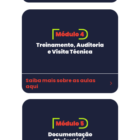
Responsabilidade Técnica
RT na indústria de alimentos
RT no varejo
RT em serviços de alimentação
Como gerir suas RTs
Saiba mais sobre as aulas 
aqui
TREINAMENTOS:   
Treinamentos
Treinamentos
Como ministrar treinamento
Treinamento in loco Açougue
Pós treinamento açougue
Certificado e lista de presença