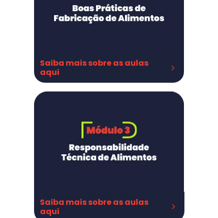
Saiba mais sobre as aulas 
aqui
BPF - instalações
BPF - instalações parte II
BPF - processos
BPF processos parte II
Saiba mais sobre as aulas 
aqui